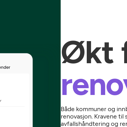
Økt 
reno
Både kommuner og innb
renovasjon. Kravene til 
avfallshåndtering og r