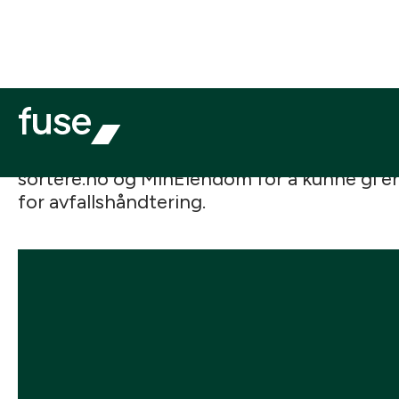
avfallshåndtering, sortering og resirkulerin
avfallsstasjoner. Det er enkelt å se når avfa
varsler i forkant av hentingen.
Fuse har utviklet og driftet appen siden 20
tett med Norkart for å aktivt forbedre bru
legge til nye funksjoner. MinRenovasjon er
sortere.no og MinEiendom for å kunne gi e
for avfallshåndtering.