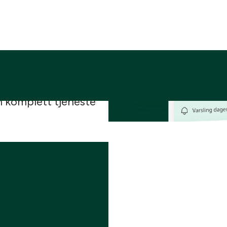
gs- og
ll hentes og motta
22. Vi samarbeider
keropplevelsen og
 nå integrert mot både
n komplett tjeneste