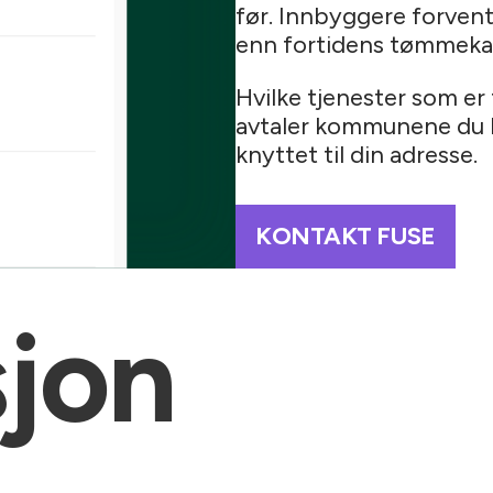
før. Innbyggere forvent
enn fortidens tømmekal
Hvilke tjenester som er 
avtaler kommunene du b
knyttet til din adresse.
KONTAKT FUSE
jon