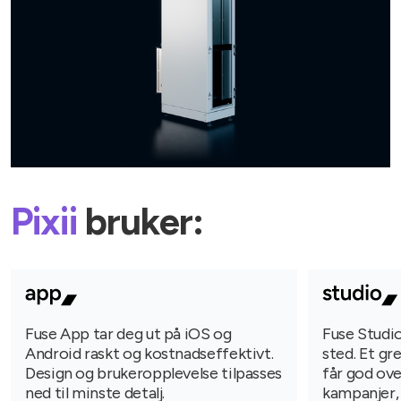
Pixii
bruker:
Fuse App tar deg ut på iOS og
Fuse Studio
Android raskt og kostnadseffektivt.
sted. Et gr
Design og brukeropplevelse tilpasses
får god ove
ned til minste detalj.
kampanjer,