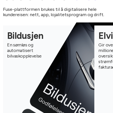
Fuse-plattformen brukes til å digitalisere hele
kundereisen: nett, app, lojalitetsprogram og drift.
Bildusjen
Elv
En sømløs og
Gir ove
automatisert
million
bilvaskopplevelse
oversik
strømf
faktura